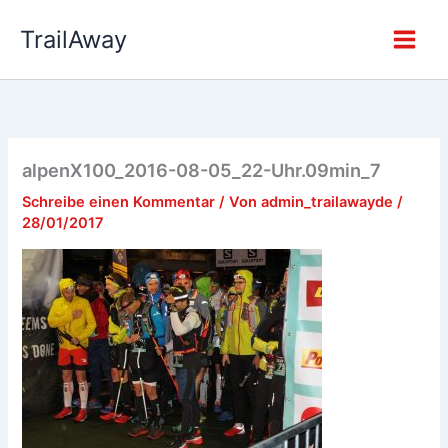
Zum
TrailAway
Inhalt
springen
alpenX100_2016-08-05_22-Uhr.09min_7
Schreibe einen Kommentar
/ Von
admin_trailawayde
/
28/01/2017