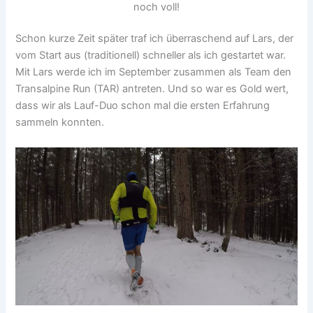
noch voll!
Schon kurze Zeit später traf ich überraschend auf Lars, der
vom Start aus (traditionell) schneller als ich gestartet war.
Mit Lars werde ich im September zusammen als Team den
Transalpine Run (TAR) antreten. Und so war es Gold wert,
dass wir als Lauf-Duo schon mal die ersten Erfahrung
sammeln konnten.