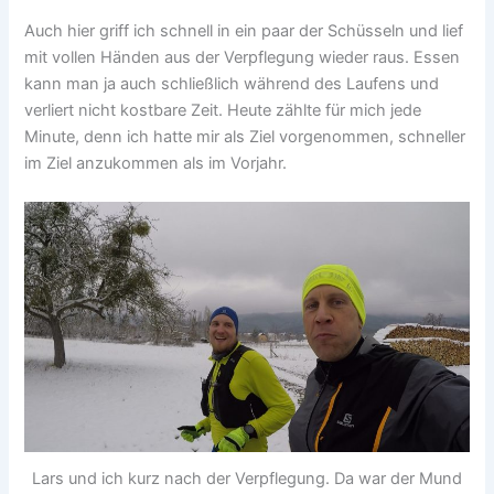
Auch hier griff ich schnell in ein paar der Schüsseln und lief
mit vollen Händen aus der Verpflegung wieder raus. Essen
kann man ja auch schließlich während des Laufens und
verliert nicht kostbare Zeit. Heute zählte für mich jede
Minute, denn ich hatte mir als Ziel vorgenommen, schneller
im Ziel anzukommen als im Vorjahr.
Lars und ich kurz nach der Verpflegung. Da war der Mund