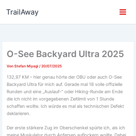
Zum
TrailAway
Inhalt
springen
O-See Backyard Ultra 2025
Von
Stefan Miyagi
/
20/07/2025
132,97 KM – hier genau hörte der OBU oder auch O-See
Backyard Ultra für mich auf. Gerade mal 18 volle offizielle
Runden und eine „Auslauf-“ oder Hiking-Runde am Ende
die ich nicht im vorgegebenen Zeitlimit von 1 Stunde
schaffen wollte. Ich würde es mal als technischen Defekt
deklarieren.
Der erste stärkere Zug im Oberschenkel spürte ich, als ich
meine Muskulatur durch Anfersen auflockern wollte. Dabei