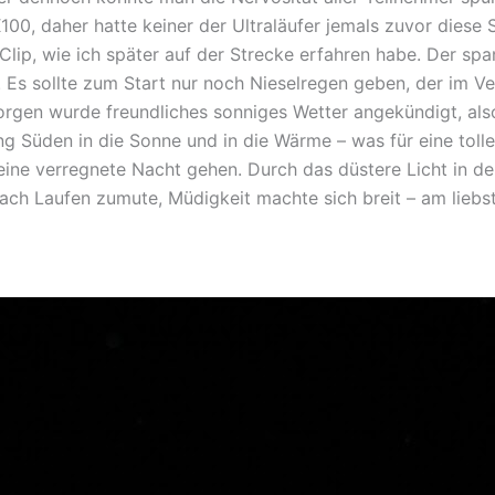
100, daher hatte keiner der Ultraläufer jemals zuvor diese S
Clip, wie ich später auf der Strecke erfahren habe. Der spa
. Es sollte zum Start nur noch Nieselregen geben, der im Ve
rgen wurde freundliches sonniges Wetter angekündigt, also
ng Süden in die Sonne und in die Wärme – was für eine tolle
eine verregnete Nacht gehen. Durch das düstere Licht in de
nach Laufen zumute, Müdigkeit machte sich breit – am liebst