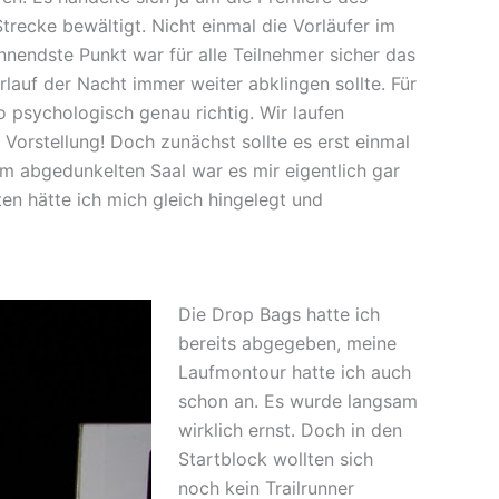
trecke bewältigt. Nicht einmal die Vorläufer im
nnendste Punkt war für alle Teilnehmer sicher das
rlauf der Nacht immer weiter abklingen sollte. Für
 psychologisch genau richtig. Wir laufen
 Vorstellung! Doch zunächst sollte es erst einmal
m abgedunkelten Saal war es mir eigentlich gar
en hätte ich mich gleich hingelegt und
Die Drop Bags hatte ich
bereits abgegeben, meine
Laufmontour hatte ich auch
schon an. Es wurde langsam
wirklich ernst. Doch in den
Startblock wollten sich
noch kein Trailrunner