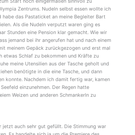
s zum Start noch einigermaßen sinnvoll zu
Olympia Zentrums. Nudeln selbst essen wollte ich
 habe das Pastaticket an meine Begleiter Bart
elen. Als die Nudeln verputzt waren ging es
aar Stunden eine Pension klar gemacht. Wie wir
dass jemand bei ihr angerufen hat und nach einem
r mit meinem Gepäck zurückgezogen und erst mal
ch etwas Schlaf zu bekommen und Kräfte zu
Ruhe meine Utensilien aus der Tasche geholt und
ziehen benötigte in die eine Tasche, und dann
sen konnte. Nachdem ich damit fertig war, kamen
 Seefeld einzunehmen. Der Regen hatte
lfreiem Weizen und anderen Schmankerln zu
jetzt auch sehr gut gefüllt. Die Stimmung war
en. Es handelte sich ja um die Premiere des