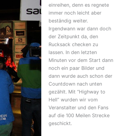
einreihen, denn es regnete
immer noch leicht aber
beständig weiter.
Irgendwann war dann doch
der Zeitpunkt da, den
Rucksack checken zu
lassen. In den letzten
Minuten vor dem Start dann
noch ein paar Bilder und
dann wurde auch schon der
Countdown nach unten
gezählt. Mit “Highway to
Hell” wurden wir vom
Veranstalter und den Fans
auf die 100 Meilen Strecke
geschickt.