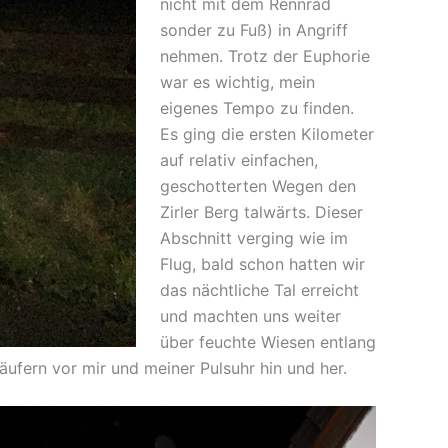
nicht mit dem Rennrad
sonder zu Fuß) in Angriff
nehmen. Trotz der Euphorie
war es wichtig, mein
eigenes Tempo zu finden.
Es ging die ersten Kilometer
auf relativ einfachen,
geschotterten Wegen den
Zirler Berg talwärts. Dieser
Abschnitt verging wie im
Flug, bald schon hatten wir
das nächtliche Tal erreicht
und machten uns weiter
über feuchte Wiesen entlang
ufern vor mir und meiner Pulsuhr hin und her.