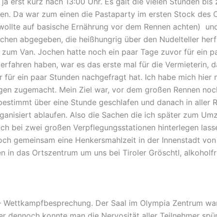
 ja erst kurz nach 13:00 Uhr. Es galt die vielen Stunden bi
ten. Da war zum einen die Pastaparty im ersten Stock des 
(wollte auf basische Ernährung vor dem Rennen achten) und
chen abgegeben, die heißhungrig über den Nudelteller herfi
 zum Van. Jochen hatte noch ein paar Tage zuvor für ein p
 erfahren haben, war es das erste mal für die Vermieterin, 
 für ein paar Stunden nachgefragt hat. Ich habe mich hie
gen zugemacht. Mein Ziel war, vor dem großen Rennen no
bestimmt über eine Stunde geschlafen und danach in aller 
rganisiert ablaufen. Also die Sachen die ich später zum Um
ch bei zwei großen Verpflegungsstationen hinterlegen las
och gemeinsam eine Henkersmahlzeit in der Innenstadt von
n in das Ortszentrum um uns bei Tiroler Gröschtl, alkoho
– Wettkampfbesprechung. Der Saal im Olympia Zentrum war 
er dennoch konnte man die Nervosität aller Teilnehmer spür