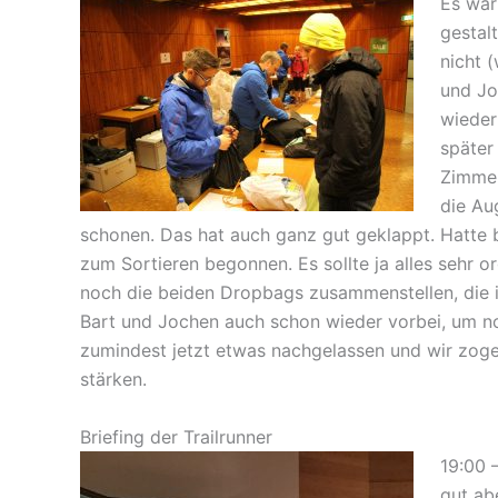
Es war
gestal
nicht 
und Jo
wieder
später
Zimmer
die Au
schonen. Das hat auch ganz gut geklappt. Hatte 
zum Sortieren begonnen. Es sollte ja alles sehr o
noch die beiden Dropbags zusammenstellen, die i
Bart und Jochen auch schon wieder vorbei, um n
zumindest jetzt etwas nachgelassen und wir zoge
stärken.
Briefing der Trailrunner
19:00 
gut ab