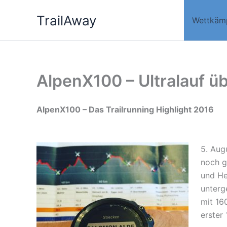
Zum
TrailAway
Inhalt
Wettkäm
springen
AlpenX100 – Ultralauf üb
AlpenX100 – Das Trailrunning Highlight 2016
5. Aug
noch g
und He
unterg
mit 16
erster