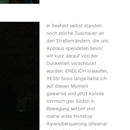
In Seefeld selbst standen
noch etliche Zuschauer an
den Straßenrändern, die uns
Applaus spendeten bevor
wir kurz darauf von der
Dunkelheit verschluckt
wurden. ENDLICH loslaufen,
YESS! Sooo lange hatte ich
auf diesen Moment
gewartet und jetzt konnte
ich mich gen Süden in
Bewegung setzen und
meine erste Nonstop
Alpenüberquerung (diesmal