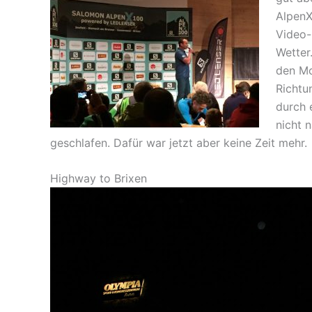
AlpenX
Video-
Wetter
den Mo
Richtu
durch 
nicht 
geschlafen. Dafür war jetzt aber keine Zeit mehr.
Highway to Brixen