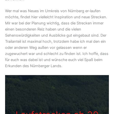
Wer mal was Neues im Umkreis von Nürnberg er-laufen
möchte, findet hier vielleicht Inspiration und neue Strecken.
Mir war bei der Planung wichtig, dass die Strecken immer
einen besonderen Reiz haben und die vielen
Sehenswürdigkeiten und Ausblicke gut eingebaut sind. Der
Trailanteil ist maximal hoch, trotzdem habe ich mal den ein
oder anderen Weg außen vor gelassen wenn er
zugewuchert war und schlecht zu finden ist. Ich hoffe, dass
für euch was dabei ist und wünsche euch viel Spaß beim
Erkunden des Nürnberger Lands.