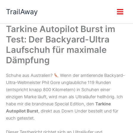
Zum
TrailAway
Inhalt
springen
Tarkine Autopilot Burst im
Test: Der Backyard-Ultra
Laufschuh für maximale
Dämpfung
Schuhe aus Australien?
Wenn der amtierende Backyard-
Ultra-Weltmeister Phil Gore unglaubliche 119 Runden
(entspricht knapp 800 Kilometern) in Schuhen einer
einzigen Marke läuft, wird man als Ultraläufer hellhörig. Ich
habe mir die brandneue Special Edition, den
Tarkine
Autopilot Burst
, direkt aus Down Under bestellt und für
euch getestet.
Dieser Testbericht richtet sich an Ultraläufer und