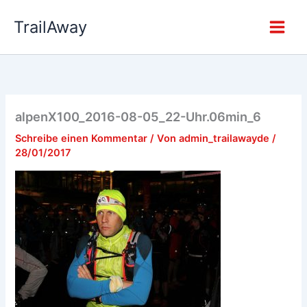
Zum
TrailAway
Inhalt
springen
alpenX100_2016-08-05_22-Uhr.06min_6
Schreibe einen Kommentar
/ Von
admin_trailawayde
/
28/01/2017