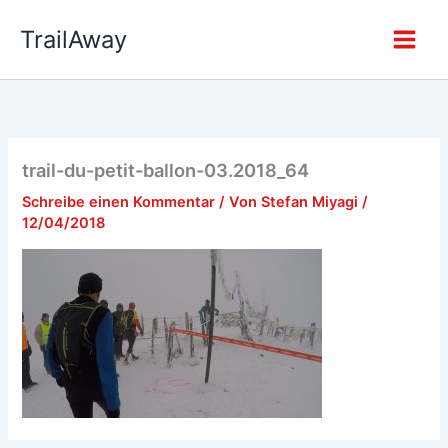
Zum
TrailAway
Inhalt
springen
trail-du-petit-ballon-03.2018_64
Schreibe einen Kommentar
/ Von
Stefan Miyagi
/
12/04/2018