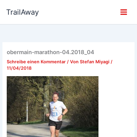
Zum
TrailAway
Inhalt
springen
obermain-marathon-04.2018_04
Schreibe einen Kommentar
/ Von
Stefan Miyagi
/
11/04/2018