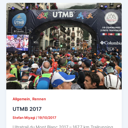
,
Allgemein
Rennen
UTMB 2017
Stefan Miyagi
/
19/10/2017
Ultratrail du Mont Blanc 2017 – 167,7 km Trailrunning