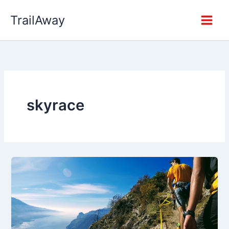
Zum
TrailAway
Inhalt
springen
skyrace