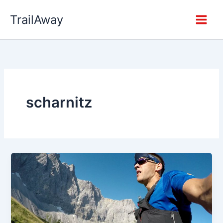
Zum
TrailAway
Inhalt
springen
scharnitz