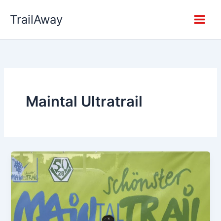
Zum
TrailAway
Inhalt
springen
Maintal Ultratrail