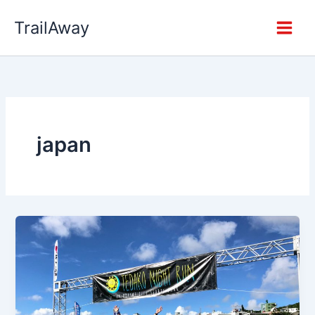
Zum
TrailAway
Inhalt
springen
japan