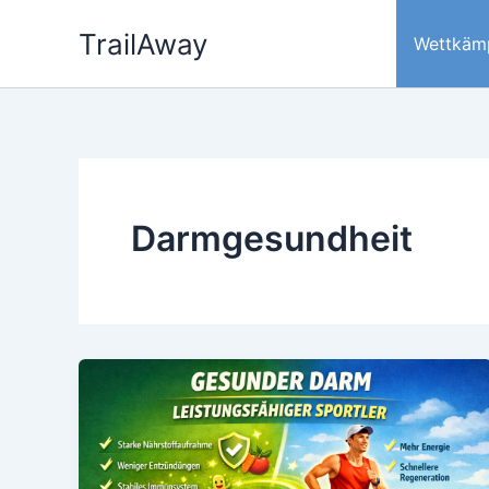
Zum
TrailAway
Inhalt
Wettkäm
springen
Darmgesundheit