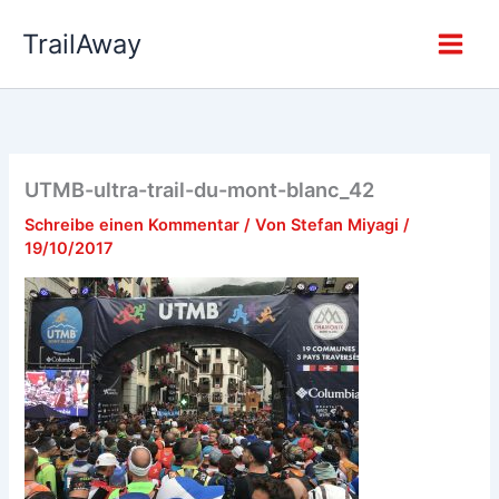
Zum
TrailAway
Inhalt
springen
UTMB-ultra-trail-du-mont-blanc_42
Schreibe einen Kommentar
/ Von
Stefan Miyagi
/
19/10/2017