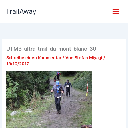
Zum
TrailAway
Inhalt
springen
UTMB-ultra-trail-du-mont-blanc_30
Schreibe einen Kommentar
/ Von
Stefan Miyagi
/
19/10/2017