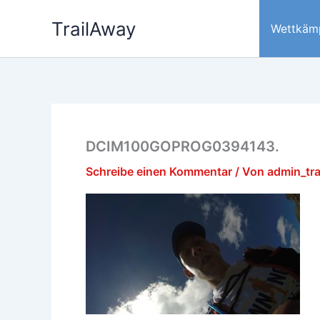
Zum
TrailAway
Inhalt
Wettkäm
springen
DCIM100GOPROG0394143.
Schreibe einen Kommentar
/ Von
admin_tr