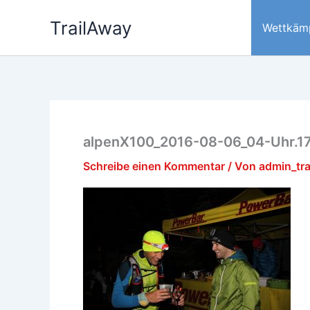
Zum
TrailAway
Inhalt
Wettkäm
springen
alpenX100_2016-08-06_04-Uhr.1
Schreibe einen Kommentar
/ Von
admin_tr