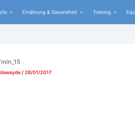
pfe
Ernährung & Gesundheit
Training
Equ
7min_15
ailawayde
/
28/01/2017