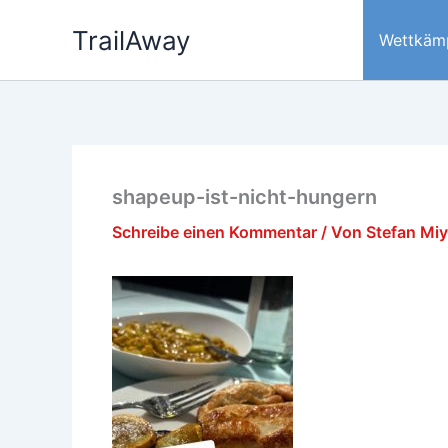
Zum
TrailAway
Inhalt
Wettkäm
springen
shapeup-ist-nicht-hungern
Schreibe einen Kommentar
/ Von
Stefan Mi