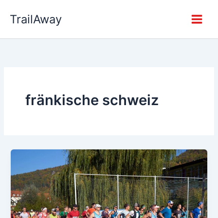
Zum
TrailAway
Inhalt
springen
fränkische schweiz