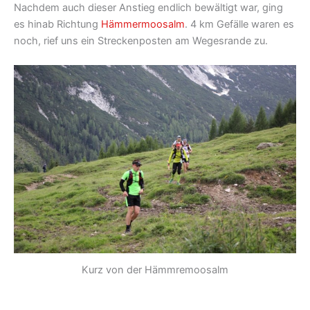
Nachdem auch dieser Anstieg endlich bewältigt war, ging
es hinab Richtung
Hämmermoosalm
. 4 km Gefälle waren es
noch, rief uns ein Streckenposten am Wegesrande zu.
Kurz von der Hämmremoosalm