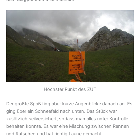
Höchster Punkt des ZUT
Der größte Spaß fing aber kurze Augenblicke danach an. Es
ging über ein Schneefeld nach unten. Das Stück war
zusätzlich seilversichert, sodass man alles unter Kontrolle
behalten konnte. Es war eine Mischung zwischen Rennen
und Rutschen und hat richtig Laune gemacht.